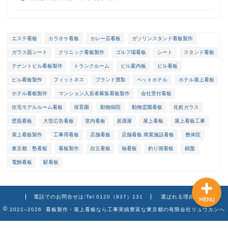
エステ看板
カラオケ看板
カレー店看板
ガソリンスタンド看板製作
ガラス面シート
クリニック看板製作
ゴルフ場看板
シート
スタンド看板
ホーム
テナントビル看板製作
トランクルーム
ビル案内板
ビル看板
ビル看板製作
フィットネス
ブランド買取
ペットホテル
ホテル屋上看板
選ばれる理由
ホテル看板製作
マンション入居者募集看板製作
会社受付看板
住宅モデルルーム看板
保育園
動物病院
動物霊園看板
化粧ガラス
会社概要
壁面看板
大型広告看板
室内看板
居酒屋
屋上看板
屋上看板工事
屋上看板製作
工事用看板
店舗看板
店舗看板.商業施設看板
整体院
メンテナンス
東京都 塾看板
看板製作
自立看板
袖看板
釣り堀看板
銘盤
電飾看板
駅看板
電話でのお問合せは:Tel 0120（837）131
選ばれる理由
MENU
2021–2026 看板製作・屋上看板なら工事実績豊富な東京都の有限会社リュウカンへ