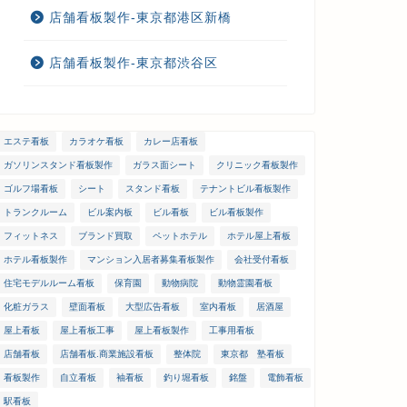
店舗看板製作-東京都港区新橋
店舗看板製作-東京都渋谷区
エステ看板
カラオケ看板
カレー店看板
ガソリンスタンド看板製作
ガラス面シート
クリニック看板製作
ゴルフ場看板
シート
スタンド看板
テナントビル看板製作
トランクルーム
ビル案内板
ビル看板
ビル看板製作
フィットネス
ブランド買取
ペットホテル
ホテル屋上看板
ホテル看板製作
マンション入居者募集看板製作
会社受付看板
住宅モデルルーム看板
保育園
動物病院
動物霊園看板
化粧ガラス
壁面看板
大型広告看板
室内看板
居酒屋
屋上看板
屋上看板工事
屋上看板製作
工事用看板
店舗看板
店舗看板.商業施設看板
整体院
東京都 塾看板
看板製作
自立看板
袖看板
釣り堀看板
銘盤
電飾看板
駅看板