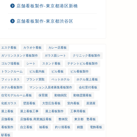
店舗看板製作-東京都港区新橋
店舗看板製作-東京都渋谷区
エステ看板
カラオケ看板
カレー店看板
ガソリンスタンド看板製作
ガラス面シート
クリニック看板製作
ゴルフ場看板
シート
スタンド看板
テナントビル看板製作
トランクルーム
ビル案内板
ビル看板
ビル看板製作
フィットネス
ブランド買取
ペットホテル
ホテル屋上看板
ホテル看板製作
マンション入居者募集看板製作
会社受付看板
住宅モデルルーム看板
保育園
動物病院
動物霊園看板
化粧ガラス
壁面看板
大型広告看板
室内看板
居酒屋
屋上看板
屋上看板工事
屋上看板製作
工事用看板
店舗看板
店舗看板.商業施設看板
整体院
東京都 塾看板
看板製作
自立看板
袖看板
釣り堀看板
銘盤
電飾看板
駅看板