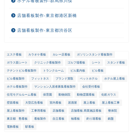
ホテル看板製作-群馬県川俣
店舗看板製作-東京都港区新橋
店舗看板製作-東京都渋谷区
エステ看板
カラオケ看板
カレー店看板
ガソリンスタンド看板製作
ガラス面シート
クリニック看板製作
ゴルフ場看板
シート
スタンド看板
ホーム
テナントビル看板製作
トランクルーム
ビル案内板
ビル看板
ビル看板製作
フィットネス
ブランド買取
ペットホテル
ホテル屋上看板
選ばれる理由
ホテル看板製作
マンション入居者募集看板製作
会社受付看板
住宅モデルルーム看板
保育園
動物病院
動物霊園看板
化粧ガラス
会社概要
壁面看板
大型広告看板
室内看板
居酒屋
屋上看板
屋上看板工事
屋上看板製作
工事用看板
店舗看板
店舗看板.商業施設看板
整体院
メンテナンス
東京都 塾看板
看板製作
自立看板
袖看板
釣り堀看板
銘盤
電飾看板
駅看板