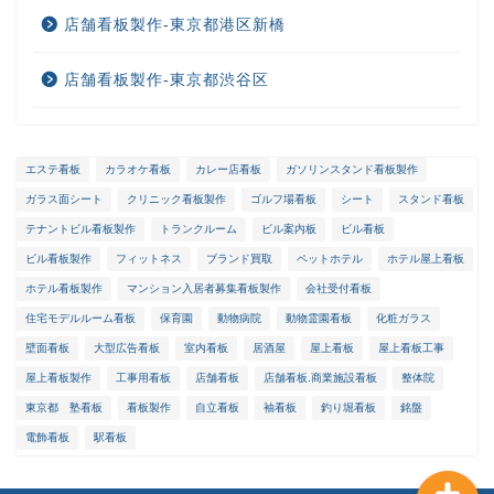
店舗看板製作-東京都港区新橋
店舗看板製作-東京都渋谷区
エステ看板
カラオケ看板
カレー店看板
ガソリンスタンド看板製作
ガラス面シート
クリニック看板製作
ゴルフ場看板
シート
スタンド看板
ホーム
テナントビル看板製作
トランクルーム
ビル案内板
ビル看板
ビル看板製作
フィットネス
ブランド買取
ペットホテル
ホテル屋上看板
選ばれる理由
ホテル看板製作
マンション入居者募集看板製作
会社受付看板
住宅モデルルーム看板
保育園
動物病院
動物霊園看板
化粧ガラス
会社概要
壁面看板
大型広告看板
室内看板
居酒屋
屋上看板
屋上看板工事
屋上看板製作
工事用看板
店舗看板
店舗看板.商業施設看板
整体院
メンテナンス
東京都 塾看板
看板製作
自立看板
袖看板
釣り堀看板
銘盤
電飾看板
駅看板