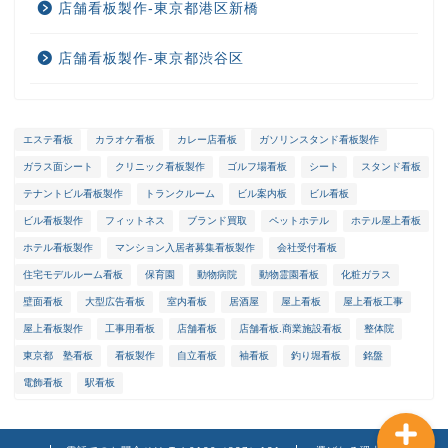
店舗看板製作-東京都港区新橋
店舗看板製作-東京都渋谷区
エステ看板
カラオケ看板
カレー店看板
ガソリンスタンド看板製作
ガラス面シート
クリニック看板製作
ゴルフ場看板
シート
スタンド看板
ホーム
テナントビル看板製作
トランクルーム
ビル案内板
ビル看板
ビル看板製作
フィットネス
ブランド買取
ペットホテル
ホテル屋上看板
選ばれる理由
ホテル看板製作
マンション入居者募集看板製作
会社受付看板
住宅モデルルーム看板
保育園
動物病院
動物霊園看板
化粧ガラス
会社概要
壁面看板
大型広告看板
室内看板
居酒屋
屋上看板
屋上看板工事
屋上看板製作
工事用看板
店舗看板
店舗看板.商業施設看板
整体院
メンテナンス
東京都 塾看板
看板製作
自立看板
袖看板
釣り堀看板
銘盤
電飾看板
駅看板