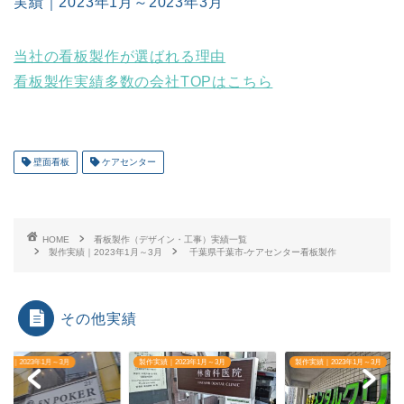
実績｜2023年1月～2023年3月
当社の看板製作が選ばれる理由
看板製作実績多数の会社TOPはこちら
壁面看板
ケアセンター
HOME
看板製作（デザイン・工事）実績一覧
製作実績｜2023年1月～3月
千葉県千葉市-ケアセンター看板製作
その他実績
実績｜2023年1月～3月
製作実績｜2023年1月～3月
製作実績｜2023年1月～3月