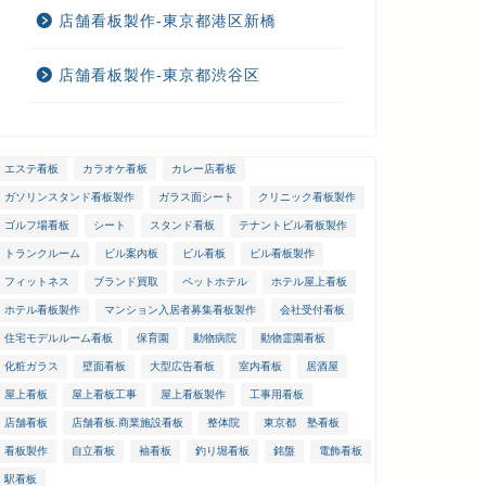
店舗看板製作-東京都港区新橋
店舗看板製作-東京都渋谷区
エステ看板
カラオケ看板
カレー店看板
ガソリンスタンド看板製作
ガラス面シート
クリニック看板製作
ゴルフ場看板
シート
スタンド看板
テナントビル看板製作
トランクルーム
ビル案内板
ビル看板
ビル看板製作
フィットネス
ブランド買取
ペットホテル
ホテル屋上看板
ホテル看板製作
マンション入居者募集看板製作
会社受付看板
住宅モデルルーム看板
保育園
動物病院
動物霊園看板
化粧ガラス
壁面看板
大型広告看板
室内看板
居酒屋
屋上看板
屋上看板工事
屋上看板製作
工事用看板
店舗看板
店舗看板.商業施設看板
整体院
東京都 塾看板
看板製作
自立看板
袖看板
釣り堀看板
銘盤
電飾看板
駅看板