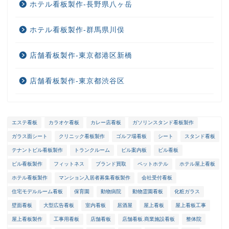
ホテル看板製作-長野県八ヶ岳
ホテル看板製作-群馬県川俣
店舗看板製作-東京都港区新橋
店舗看板製作-東京都渋谷区
エステ看板
カラオケ看板
カレー店看板
ガソリンスタンド看板製作
ガラス面シート
クリニック看板製作
ゴルフ場看板
シート
スタンド看板
ホーム
テナントビル看板製作
トランクルーム
ビル案内板
ビル看板
ビル看板製作
フィットネス
ブランド買取
ペットホテル
ホテル屋上看板
選ばれる理由
ホテル看板製作
マンション入居者募集看板製作
会社受付看板
住宅モデルルーム看板
保育園
動物病院
動物霊園看板
化粧ガラス
会社概要
壁面看板
大型広告看板
室内看板
居酒屋
屋上看板
屋上看板工事
屋上看板製作
工事用看板
店舗看板
店舗看板.商業施設看板
整体院
メンテナンス