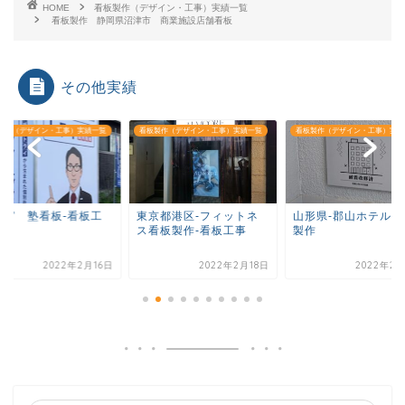
HOME
看板製作（デザイン・工事）実績一覧
看板製作 静岡県沼津市 商業施設店舗看板
その他実績
製作（デザイン・工事）実績一覧
看板製作（デザイン・工事）実績一覧
看板製作（デザイン・工事）実績
都宮 塾看板-看板工
東京都港区-フィットネ
山形県-郡山ホテル看
ス看板製作-看板工事
製作
2022年2月16日
2022年2月18日
2022年2月