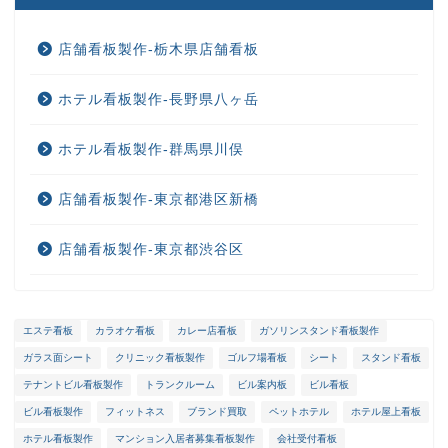
店舗看板製作-栃木県店舗看板
ホテル看板製作-長野県八ヶ岳
ホテル看板製作-群馬県川俣
店舗看板製作-東京都港区新橋
店舗看板製作-東京都渋谷区
エステ看板
カラオケ看板
カレー店看板
ガソリンスタンド看板製作
ガラス面シート
クリニック看板製作
ゴルフ場看板
シート
スタンド看板
ホーム
テナントビル看板製作
トランクルーム
ビル案内板
ビル看板
ビル看板製作
フィットネス
ブランド買取
ペットホテル
ホテル屋上看板
選ばれる理由
ホテル看板製作
マンション入居者募集看板製作
会社受付看板