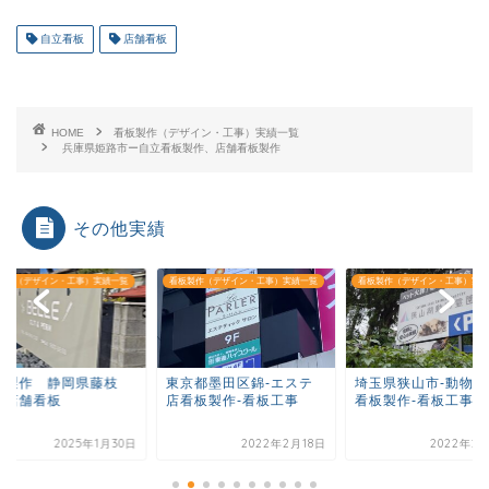
自立看板
店舗看板
HOME
看板製作（デザイン・工事）実績一覧
兵庫県姫路市ー自立看板製作、店舗看板製作
その他実績
製作（デザイン・工事）実績一覧
看板製作（デザイン・工事）実績一覧
看板製作（デザイン・工事）実績
板製作 静岡県藤枝
東京都墨田区錦-エステ
埼玉県狭山市-動物霊
 店舗看板
店看板製作-看板工事
看板製作-看板工事
2025年1月30日
2022年2月18日
2022年2月