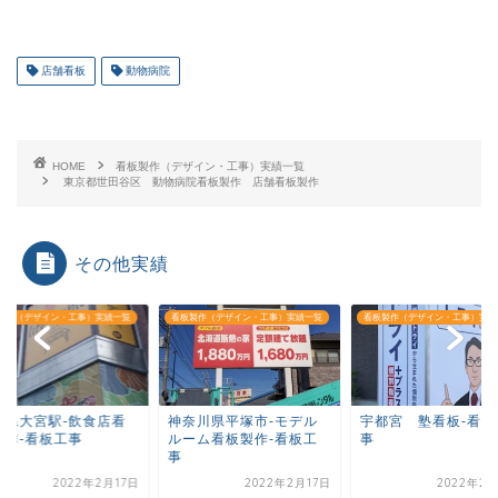
店舗看板
動物病院
HOME
看板製作（デザイン・工事）実績一覧
東京都世田谷区 動物病院看板製作 店舗看板製作
その他実績
製作（デザイン・工事）実績一覧
看板製作（デザイン・工事）実績一覧
看板製作（デザイン・工事）実績
玉県大宮駅-飲食店看
神奈川県平塚市-モデル
宇都宮 塾看板-看板
製作-看板工事
ルーム看板製作-看板工
事
事
2022年2月17日
2022年2月17日
2022年2月