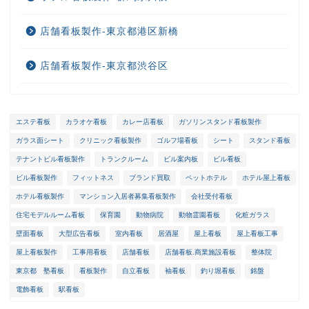
店舗看板製作-東京都港区新橋
店舗看板製作-東京都渋谷区
エステ看板
カラオケ看板
カレー店看板
ガソリンスタンド看板製作
ガラス面シート
クリニック看板製作
ゴルフ場看板
シート
スタンド看板
ホーム
テナントビル看板製作
トランクルーム
ビル案内板
ビル看板
ビル看板製作
フィットネス
ブランド買取
ペットホテル
ホテル屋上看板
選ばれる理由
ホテル看板製作
マンション入居者募集看板製作
会社受付看板
住宅モデルルーム看板
保育園
動物病院
動物霊園看板
化粧ガラス
会社概要
壁面看板
大型広告看板
室内看板
居酒屋
屋上看板
屋上看板工事
屋上看板製作
工事用看板
店舗看板
店舗看板.商業施設看板
整体院
メンテナンス
東京都 塾看板
看板製作
自立看板
袖看板
釣り堀看板
銘盤
電飾看板
駅看板