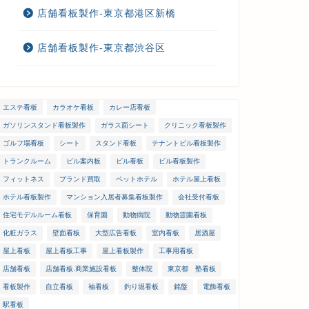
店舗看板製作-東京都港区新橋
店舗看板製作-東京都渋谷区
エステ看板
カラオケ看板
カレー店看板
ガソリンスタンド看板製作
ガラス面シート
クリニック看板製作
ゴルフ場看板
シート
スタンド看板
テナントビル看板製作
トランクルーム
ビル案内板
ビル看板
ビル看板製作
フィットネス
ブランド買取
ペットホテル
ホテル屋上看板
ホテル看板製作
マンション入居者募集看板製作
会社受付看板
住宅モデルルーム看板
保育園
動物病院
動物霊園看板
化粧ガラス
壁面看板
大型広告看板
室内看板
居酒屋
屋上看板
屋上看板工事
屋上看板製作
工事用看板
店舗看板
店舗看板.商業施設看板
整体院
東京都 塾看板
看板製作
自立看板
袖看板
釣り堀看板
銘盤
電飾看板
駅看板