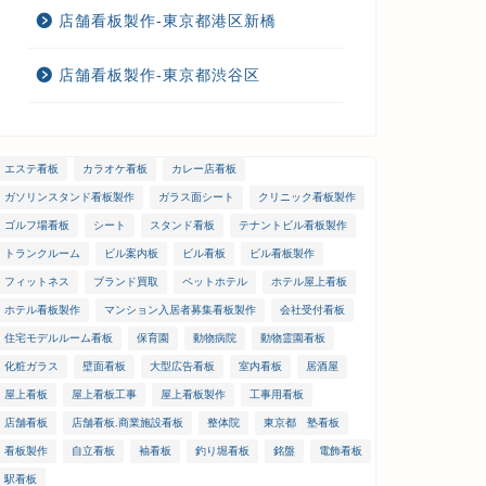
店舗看板製作-東京都港区新橋
店舗看板製作-東京都渋谷区
エステ看板
カラオケ看板
カレー店看板
ガソリンスタンド看板製作
ガラス面シート
クリニック看板製作
ゴルフ場看板
シート
スタンド看板
テナントビル看板製作
トランクルーム
ビル案内板
ビル看板
ビル看板製作
フィットネス
ブランド買取
ペットホテル
ホテル屋上看板
ホテル看板製作
マンション入居者募集看板製作
会社受付看板
住宅モデルルーム看板
保育園
動物病院
動物霊園看板
化粧ガラス
壁面看板
大型広告看板
室内看板
居酒屋
屋上看板
屋上看板工事
屋上看板製作
工事用看板
店舗看板
店舗看板.商業施設看板
整体院
東京都 塾看板
看板製作
自立看板
袖看板
釣り堀看板
銘盤
電飾看板
駅看板